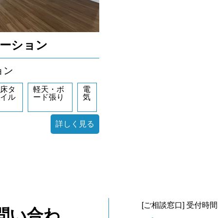
ベーション
ョン
床タ
軽天・ボ
電
イル
ード張り
気
詳しく見る
[ご相談窓口] 受付時間 
問い合わ