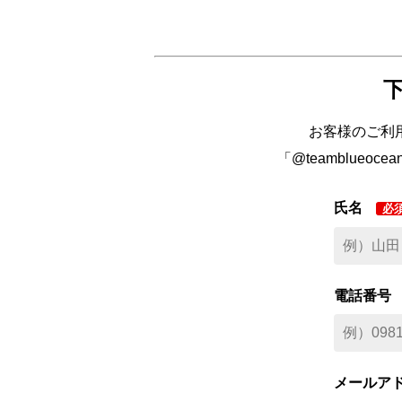
お客様のご利
「@teamblue
氏名
必
電話番号
メールア