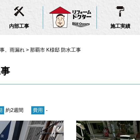
内部工事
施工実績
事、雨漏れ
>
那覇市 K様邸 防水工事
工事
期
約2週間
費用
-