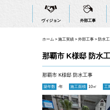
ヴィジョン
外部工事
ホーム
>
施工実績
>
外部工事
>
防水工
那覇市 K様邸 防水
那覇市 K様邸 防水工事
築年数
-年
施工面積
10㎡
工