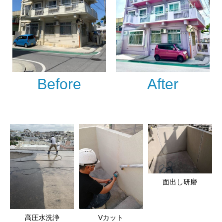
Before
After
面出し研磨
高圧水洗浄
Vカット