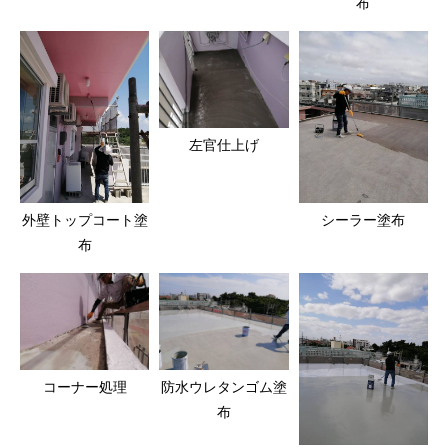
布
左官仕上げ
外壁トップコート塗
シーラー塗布
布
コーナー処理
防水ウレタンゴム塗
布